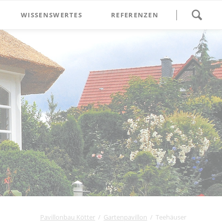
Navigation
WISSENSWERTES
REFERENZEN
überspringen
Pavillonbau Kötter
Gartenpavillon
Teehäuser