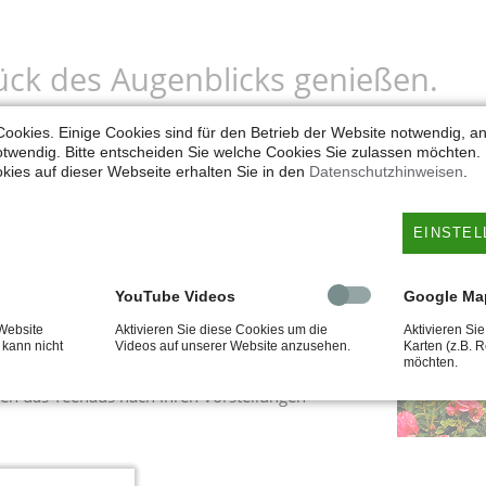
ück des Augenblicks genießen.
ookies. Einige Cookies sind für den Betrieb der Website notwendig, an
esticht durch sein filigranes Erscheinungsbild
twendig. Bitte entscheiden Sie welche Cookies Sie zulassen möchten. D
 Wandelementen und dem geschwungenen
kies auf dieser Webseite erhalten Sie in den
Datenschutzhinweisen
.
 Kuppeldach. Die Dachfläche kann mit Kupfer-
en in Stehfalz oder spanischem Naturschiefer
EINSTEL
. Die Größe ergibt sich aus den Breiten der
 die als Achteck angelegt sind. Durch die
 Messingbeschläge gewinnt das Teehaus weiter
YouTube Videos
Google Ma
klusivem Ausdruck.
Website
Aktivieren Sie diese Cookies um die
Aktivieren Si
 kann nicht
Videos auf unserer Website anzusehen.
Karten (z.B. 
möchten.
d wir nicht an bestimmte Größen gebunden,
en das Teehaus nach Ihren Vorstellungen