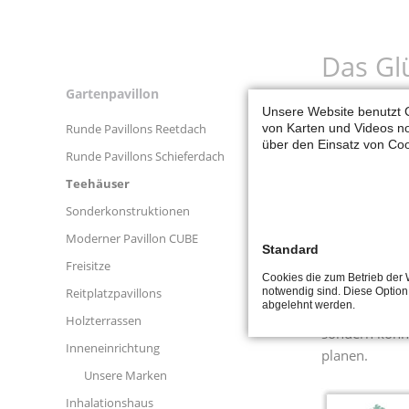
Das Gl
Gartenpavillon
Navigation
Unsere Website benutzt C
Das Teehaus b
überspringen
von Karten und Videos no
Runde Pavillons Reetdach
mit leichten
über den Einsatz von Coo
Runde Pavillons Schieferdach
Pagoden- oder
und Zinkblech
Teehäuser
belegt werden
Sonderkonstruktionen
Wandelemente,
Moderner Pavillon CUBE
hochwertigen
Standard
Freisitze
an seinem ex
Cookies die zum Betrieb der 
Reitplatzpavillons
notwendig sind. Diese Option
abgelehnt werden.
Auch hier sin
Holzterrassen
sondern könn
Inneneinrichtung
planen.
Unsere Marken
Inhalationshaus